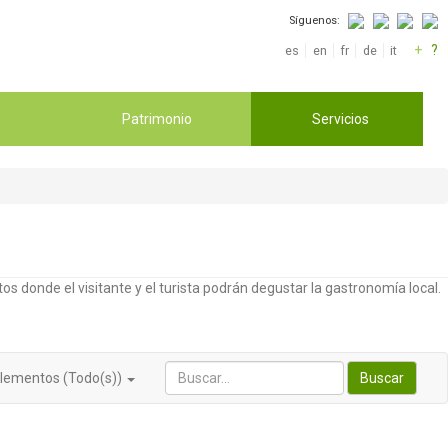
Síguenos:
+
?
es
en
fr
de
it
Patrimonio
Servicios
os donde el visitante y el turista podrán degustar la gastronomía local.
lementos (Todo(s))
Buscar