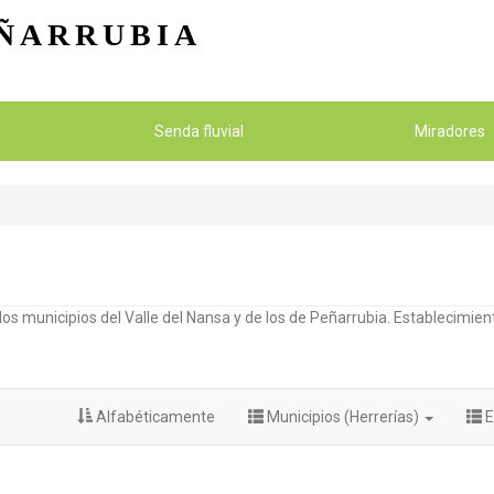
Pasar al contenido principal
ÑARRUBIA
Senda fluvial
Miradores
os municipios del Valle del Nansa y de los de Peñarrubia. Establecimient
Alfabéticamente
Municipios (Herrerías)
E