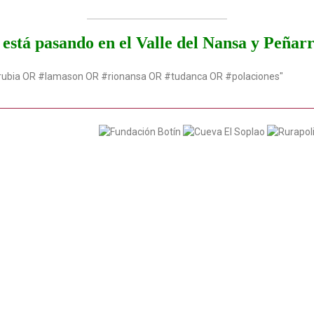
está pasando en el Valle del Nansa y Peñar
rubia OR #lamason OR #rionansa OR #tudanca OR #polaciones"