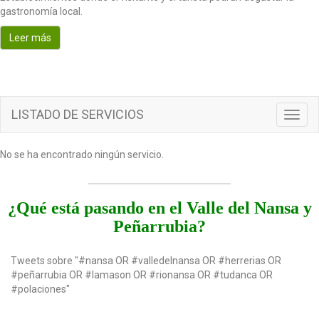
o
gastronomía local.
n
Leer más
LISTADO DE SERVICIOS
T
o
g
No se ha encontrado ningún servicio.
g
l
e
n
¿Qué está pasando en el Valle del Nansa y
a
Peñarrubia?
v
i
g
Tweets sobre "#nansa OR #valledelnansa OR #herrerias OR
a
#peñarrubia OR #lamason OR #rionansa OR #tudanca OR
t
#polaciones"
i
o