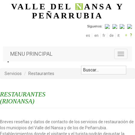
Pasar al contenido principal
VALLE DEL
N
ANSA
Y
PEÑARRUBIA
Síguenos:
+
?
es
en
fr
de
it
MENU PRINCIPAL
T
o
g
g
Servicios
Restaurantes
l
e
n
RESTAURANTES
a
(RIONANSA)
v
i
g
a
Breves reseñas y datos de contacto de los servicios de restauración de
t
los municipios del Valle del Nansa y de los de Peñarrubia.
i
Establecimientos donde el visitante y el turista podrán degustar la