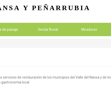
Pasar al contenido principal
ANSA
Y PEÑARRUBIA
os de paisaje
Senda fluvial
Miradores
s servicios de restauración de los municipios del Valle del Nansa y de 
la gastronomía local.