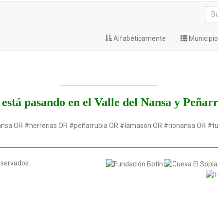
Alfabéticamente
Municipi
está pasando en el Valle del Nansa y Peñar
ansa OR #herrerias OR #peñarrubia OR #lamason OR #rionansa OR #t
eservados.