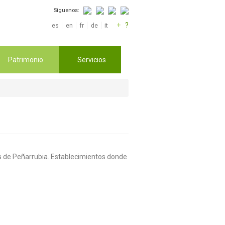
Síguenos:
+
?
es
en
fr
de
it
Patrimonio
Servicios
los de Peñarrubia. Establecimientos donde