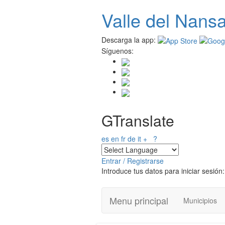
Pasar
Valle del
N
ans
al
contenido
principal
Descarga la app:
Síguenos:
GTranslate
es
en
fr
de
it
+
?
Entrar / Registrarse
Introduce tus datos para iniciar sesión:
Menu principal
Municipios