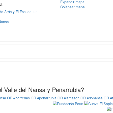
Expandir mapa
za
Colapsar mapa
de Arria y El Escudo, un
 Nansa
 Valle del Nansa y Peñarrubia?
ansa OR #herrerias OR #peñarrubia OR #lamason OR #rionansa OR #