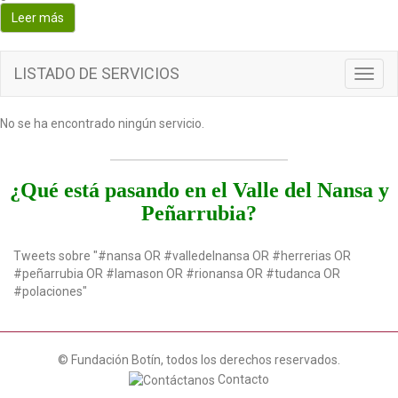
o
Leer más
n
LISTADO DE SERVICIOS
T
o
g
No se ha encontrado ningún servicio.
g
l
e
n
¿Qué está pasando en el Valle del Nansa y
a
Peñarrubia?
v
i
g
Tweets sobre "#nansa OR #valledelnansa OR #herrerias OR
a
#peñarrubia OR #lamason OR #rionansa OR #tudanca OR
t
#polaciones"
i
o
n
© Fundación Botín, todos los derechos reservados.
Contacto