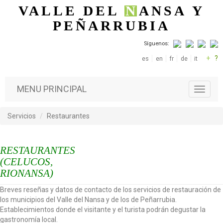
Pasar al contenido principal
VALLE DEL
N
ANSA
Y
PEÑARRUBIA
Síguenos:
+
?
es
en
fr
de
it
MENU PRINCIPAL
T
o
g
Servicios
Restaurantes
g
l
e
RESTAURANTES
n
a
(CELUCOS,
v
RIONANSA)
i
g
Breves reseñas y datos de contacto de los servicios de restauración de
a
los municipios del Valle del Nansa y de los de Peñarrubia.
t
Establecimientos donde el visitante y el turista podrán degustar la
i
gastronomía local.