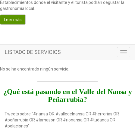
Establecimientos donde el visitante y el turista podrán degustar la
o
gastronomía local.
n
Leer más
LISTADO DE SERVICIOS
T
o
g
No se ha encontrado ningún servicio.
g
l
e
n
¿Qué está pasando en el Valle del Nansa y
a
Peñarrubia?
v
i
g
Tweets sobre "#nansa OR #valledelnansa OR #herrerias OR
a
#peñarrubia OR #lamason OR #rionansa OR #tudanca OR
t
#polaciones"
i