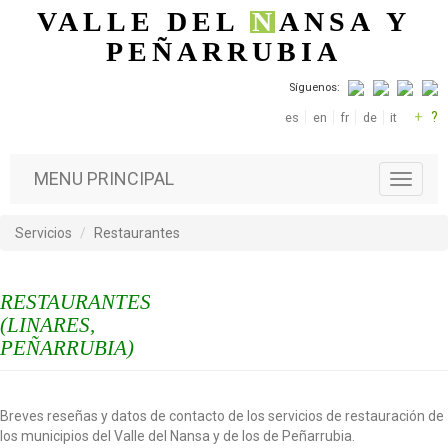
Pasar al contenido principal
VALLE DEL
N
ANSA
Y
PEÑARRUBIA
Síguenos:
+
?
es
en
fr
de
it
MENU PRINCIPAL
T
o
g
Servicios
Restaurantes
g
l
e
RESTAURANTES
n
a
(LINARES,
v
PEÑARRUBIA)
i
g
a
Breves reseñas y datos de contacto de los servicios de restauración de
t
los municipios del Valle del Nansa y de los de Peñarrubia.
i