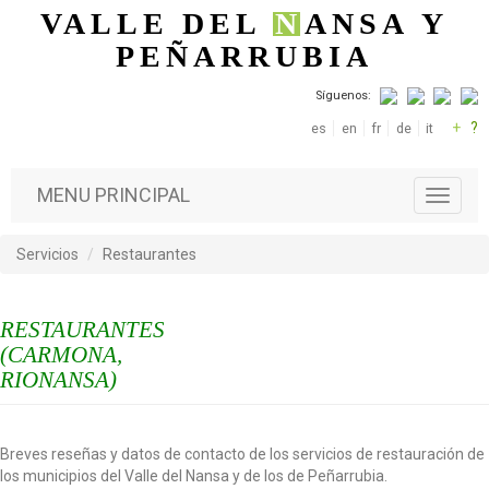
Pasar al contenido principal
VALLE DEL
N
ANSA
Y
PEÑARRUBIA
Síguenos:
+
?
es
en
fr
de
it
MENU PRINCIPAL
T
o
g
Servicios
Restaurantes
g
l
e
RESTAURANTES
n
a
(CARMONA,
v
RIONANSA)
i
g
a
Breves reseñas y datos de contacto de los servicios de restauración de
t
los municipios del Valle del Nansa y de los de Peñarrubia.
i