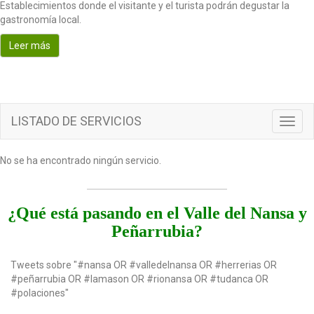
Establecimientos donde el visitante y el turista podrán degustar la
o
gastronomía local.
n
Leer más
LISTADO DE SERVICIOS
T
o
g
No se ha encontrado ningún servicio.
g
l
e
n
¿Qué está pasando en el Valle del Nansa y
a
Peñarrubia?
v
i
g
Tweets sobre "#nansa OR #valledelnansa OR #herrerias OR
a
#peñarrubia OR #lamason OR #rionansa OR #tudanca OR
t
#polaciones"
i