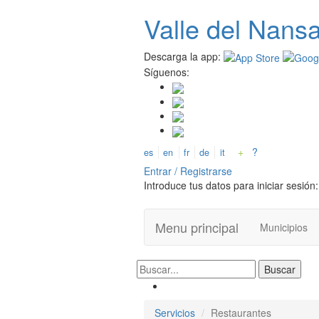
Pasar
Valle del
N
ans
al
contenido
principal
Descarga la app:
Síguenos:
+
?
es
en
fr
de
it
Entrar / Registrarse
Introduce tus datos para iniciar sesión:
Menu principal
Municipios
Servicios
Restaurantes