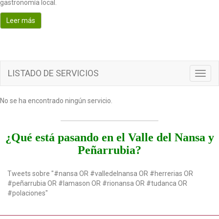
gastronomía local.
o
n
Leer más
LISTADO DE SERVICIOS
T
o
g
No se ha encontrado ningún servicio.
g
l
e
n
¿Qué está pasando en el Valle del Nansa y
a
Peñarrubia?
v
i
g
Tweets sobre "#nansa OR #valledelnansa OR #herrerias OR
a
#peñarrubia OR #lamason OR #rionansa OR #tudanca OR
t
#polaciones"
i
o