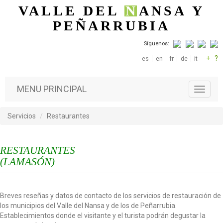
Pasar al contenido principal
VALLE DEL
N
ANSA
Y
PEÑARRUBIA
Síguenos:
+
?
es
en
fr
de
it
MENU PRINCIPAL
T
o
g
Servicios
Restaurantes
g
l
e
RESTAURANTES
n
a
(LAMASÓN)
v
i
g
Breves reseñas y datos de contacto de los servicios de restauración de
a
los municipios del Valle del Nansa y de los de Peñarrubia.
t
Establecimientos donde el visitante y el turista podrán degustar la
i