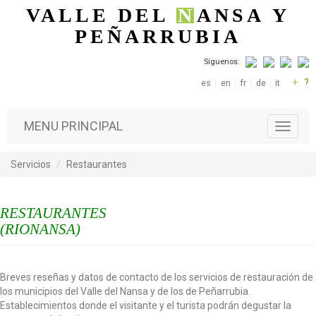
Pasar al contenido principal
VALLE DEL
N
ANSA
Y
PEÑARRUBIA
Síguenos:
+
?
es
en
fr
de
it
MENU PRINCIPAL
T
o
g
Servicios
Restaurantes
g
l
e
RESTAURANTES
n
a
(RIONANSA)
v
i
g
Breves reseñas y datos de contacto de los servicios de restauración de
a
los municipios del Valle del Nansa y de los de Peñarrubia.
t
Establecimientos donde el visitante y el turista podrán degustar la
i