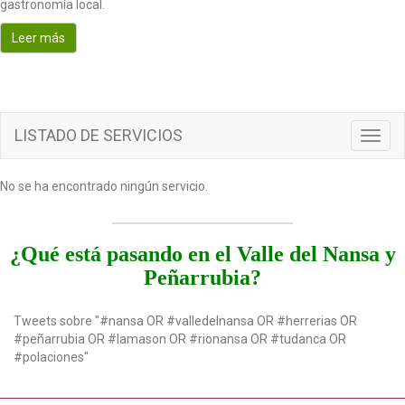
gastronomía local.
o
n
Leer más
LISTADO DE SERVICIOS
T
o
g
No se ha encontrado ningún servicio.
g
l
e
n
¿Qué está pasando en el Valle del Nansa y
a
Peñarrubia?
v
i
g
Tweets sobre "#nansa OR #valledelnansa OR #herrerias OR
a
#peñarrubia OR #lamason OR #rionansa OR #tudanca OR
t
#polaciones"
i
o