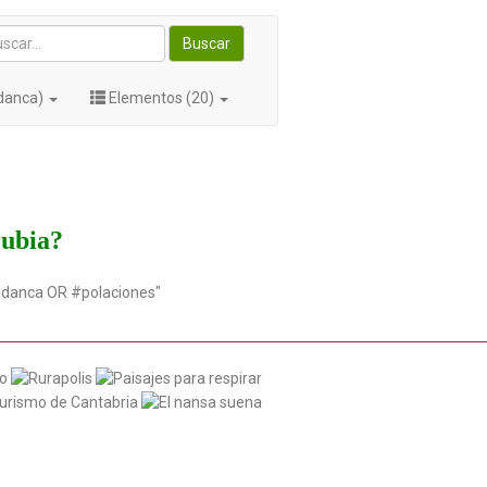
Buscar
udanca)
Elementos (20)
rubia?
udanca OR #polaciones"