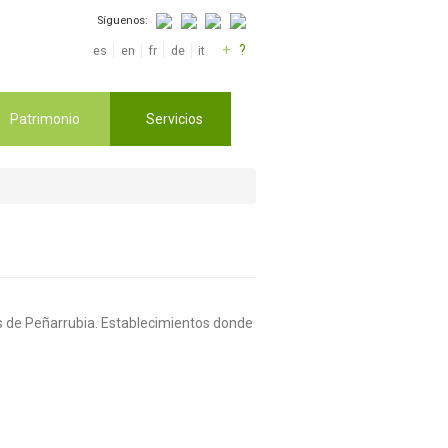
Síguenos:
+
?
es
en
fr
de
it
Patrimonio
Servicios
los de Peñarrubia. Establecimientos donde