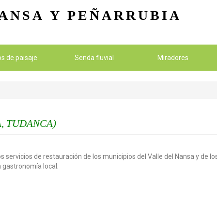
Pasar al contenido principal
ANSA
Y PEÑARRUBIA
ios de paisaje
Senda fluvial
Miradores
, TUDANCA)
s servicios de restauración de los municipios del Valle del Nansa y de 
la gastronomía local.