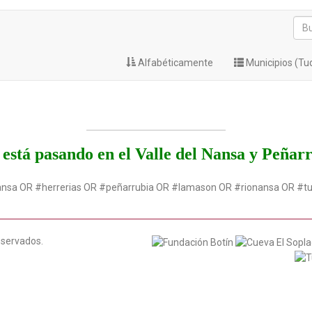
Alfabéticamente
Municipios (T
está pasando en el Valle del Nansa y Peñar
ansa OR #herrerias OR #peñarrubia OR #lamason OR #rionansa OR #t
eservados.