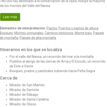
180.000 ha) destinado a la conservación de la caza; incluye la mayoría
o
de los montes del Valle del Nansa.
n
Leer más
Elementos de interpretación:
Pastos
,
Puertos o pastos de altura
,
Bosques
,
Montes comunales
,
Caminos históricos
,
Monte bajo
,
Paisaje
de montaña
,
Paisaje de alta montaña
Itinerarios en los que se localiza
Por el valle del Nansa, un recorrido del mar a la montaña
Pueblos al abrigo de las sierras de Arria y El Escudo, un recorrido
de Este a Oeste
Bosques, prados y pastizales subiendo hacia Peña Sagra
Cerca de
Mirador de San Mamés
Mirador de Santotis
Mirador de Rábago
Mirador de Santa Catalina
Mirador de Obeso