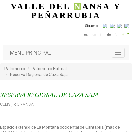
Pasar al contenido principal
VALLE DEL
N
ANSA
Y
PEÑARRUBIA
Síguenos:
+
?
es
en
fr
de
it
MENU PRINCIPAL
T
o
g
Patrimonio
Patrimonio Natural
g
Reserva Regional de Caza Saja
l
e
n
RESERVA REGIONAL DE CAZA SAJA
a
v
CELIS
,
RIONANSA
i
g
a
t
Espacio extenso de La Montaña occidental de Cantabria (más de
i