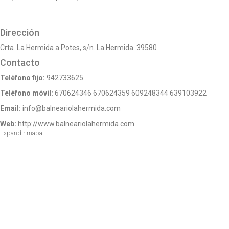
o
n
Dirección
Crta. La Hermida a Potes, s/n. La Hermida. 39580
Contacto
Teléfono fijo:
942733625
Teléfono móvil:
670624346
670624359
609248344
639103922
Email:
info@balneariolahermida.com
Web:
http://www.balneariolahermida.com
Expandir mapa