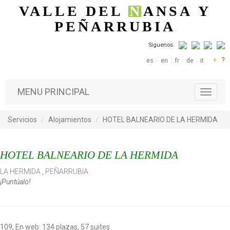
Pasar al contenido principal
VALLE DEL
N
ANSA
Y
PEÑARRUBIA
Síguenos:
+
?
es
en
fr
de
it
MENU PRINCIPAL
T
o
g
Servicios
Alojamientos
HOTEL BALNEARIO DE LA HERMIDA
g
l
e
HOTEL BALNEARIO DE LA HERMIDA
n
a
LA HERMIDA
,
PEÑARRUBIA
v
¡Puntúalo!
i
g
a
t
i
109, En web: 134 plazas, 57 suites.