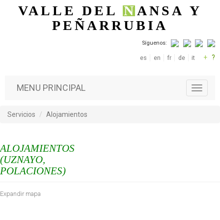
Pasar al contenido principal
VALLE DEL
N
ANSA
Y
PEÑARRUBIA
Síguenos:
+
?
es
en
fr
de
it
MENU PRINCIPAL
T
o
g
Servicios
Alojamientos
g
l
e
ALOJAMIENTOS
n
a
(UZNAYO,
v
POLACIONES)
i
g
Expandir mapa
a
t
i