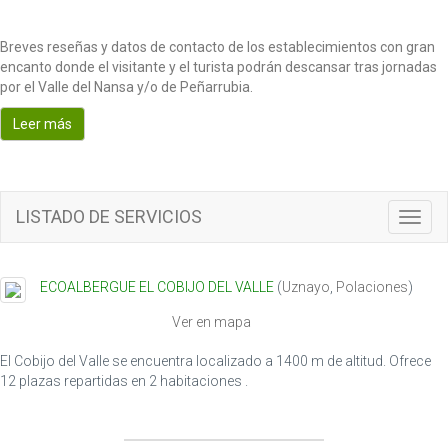
Breves reseñas y datos de contacto de los establecimientos con gran
encanto donde el visitante y el turista podrán descansar tras jornadas
por el Valle del Nansa y/o de Peñarrubia.
Leer más
LISTADO DE SERVICIOS
T
o
g
g
ECOALBERGUE EL COBIJO DEL VALLE
(
Uznayo
,
Polaciones
)
l
e
Ver en mapa
n
a
El Cobijo del Valle se encuentra localizado a 1400 m de altitud. Ofrece
v
12 plazas repartidas en 2 habitaciones .
i
g
a