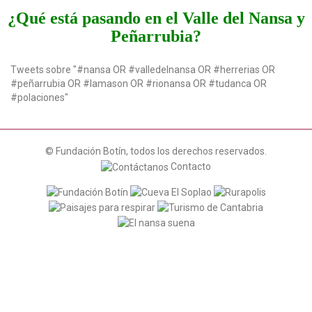
t
¿Qué está pasando en el Valle del Nansa y
i
Peñarrubia?
o
n
Tweets sobre "#nansa OR #valledelnansa OR #herrerias OR
#peñarrubia OR #lamason OR #rionansa OR #tudanca OR
#polaciones"
© Fundación Botín, todos los derechos reservados.
Contacto