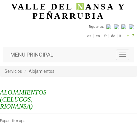
Pasar al contenido principal
VALLE DEL
N
ANSA
Y
PEÑARRUBIA
Síguenos:
+
?
es
en
fr
de
it
MENU PRINCIPAL
T
o
g
Servicios
Alojamientos
g
l
e
ALOJAMIENTOS
n
a
(CELUCOS,
v
RIONANSA)
i
g
Expandir mapa
a
t
i