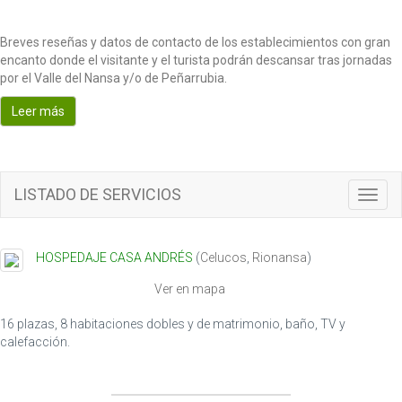
Breves reseñas y datos de contacto de los establecimientos con gran
encanto donde el visitante y el turista podrán descansar tras jornadas
por el Valle del Nansa y/o de Peñarrubia.
Leer más
LISTADO DE SERVICIOS
T
o
g
g
HOSPEDAJE CASA ANDRÉS
(
Celucos
,
Rionansa
)
l
e
Ver en mapa
n
a
16 plazas, 8 habitaciones dobles y de matrimonio, baño, TV y
v
calefacción.
i
g
a