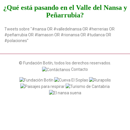
t
¿Qué está pasando en el Valle del Nansa y
i
Peñarrubia?
o
n
Tweets sobre "#nansa OR #valledelnansa OR #herrerias OR
#peñarrubia OR #lamason OR #rionansa OR #tudanca OR
#polaciones"
© Fundación Botín, todos los derechos reservados.
Contacto