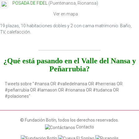
POSADA DE FIDEL
(
Puentenansa
,
Rionansa
)
t
i
Ver en mapa
o
n
19 plazas, 10 habitaciones dobles y 2 con cama matrimonio. Baño,
TV, calefacción.
¿Qué está pasando en el Valle del Nansa y
Peñarrubia?
Tweets sobre "#nansa OR #valledelnansa OR #herrerias OR
#peñarrubia OR #lamason OR #rionansa OR #tudanca OR
#polaciones"
© Fundación Botín, todos los derechos reservados.
Contacto