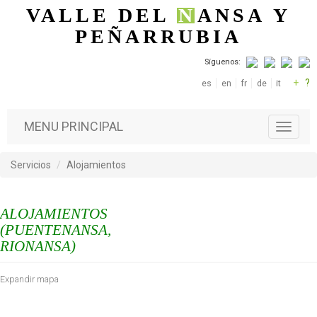
Pasar al contenido principal
VALLE DEL
N
ANSA
Y
PEÑARRUBIA
Síguenos:
+
?
es
en
fr
de
it
MENU PRINCIPAL
T
o
g
Servicios
Alojamientos
g
l
e
ALOJAMIENTOS
n
a
(PUENTENANSA,
v
RIONANSA)
i
g
Expandir mapa
a
t
i