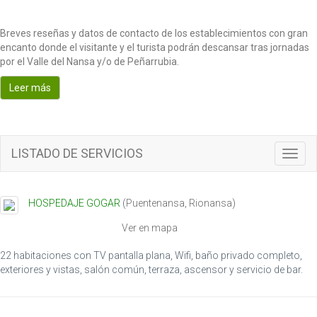
Breves reseñas y datos de contacto de los establecimientos con gran
encanto donde el visitante y el turista podrán descansar tras jornadas
por el Valle del Nansa y/o de Peñarrubia.
Leer más
LISTADO DE SERVICIOS
T
o
g
g
HOSPEDAJE GOGAR
(
Puentenansa
,
Rionansa
)
l
e
Ver en mapa
n
a
22 habitaciones con TV pantalla plana, Wifi, baño privado completo,
v
exteriores y vistas, salón común, terraza, ascensor y servicio de bar.
i
g
a