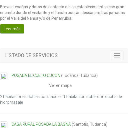
Breves reseñas y datos de contacto de los establecimientos con gran
encanto donde el visitante y el turista podrán descansar tras jornadas
por el Valle del Nansa y/o de Peñarrubia.
Leer más
LISTADO DE SERVICIOS
T
o
g
g
POSADA EL CUETO CUCON
(
Tudanca
,
Tudanca
)
l
e
Ver en mapa
n
a
2 habitaciones dobles con Jacuzzi 1 habitación doble con ducha de
v
hidromasaje
i
g
a
CASA RURAL POSADA LA BASNA
(
Santotís
,
Tudanca
)
t