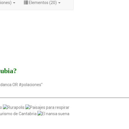
ciones)
Elementos (20)
rubia?
udanca OR #polaciones"