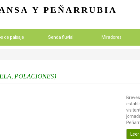
Pasar al contenido principal
ANSA
Y PEÑARRUBIA
ios de paisaje
Senda fluvial
Miradores
ELA, POLACIONES)
Breves
establ
visitan
jornada
Peñarr
Leer