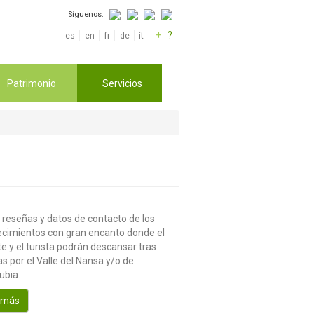
Síguenos:
+
?
es
en
fr
de
it
Patrimonio
Servicios
 reseñas y datos de contacto de los
ecimientos con gran encanto donde el
te y el turista podrán descansar tras
s por el Valle del Nansa y/o de
ubia.
 más