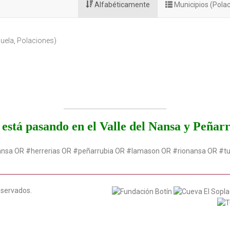
Alfabéticamente
Municipios (Pola
uela
,
Polaciones
)
está pasando en el Valle del Nansa y Peñar
ansa OR #herrerias OR #peñarrubia OR #lamason OR #rionansa OR #t
eservados.