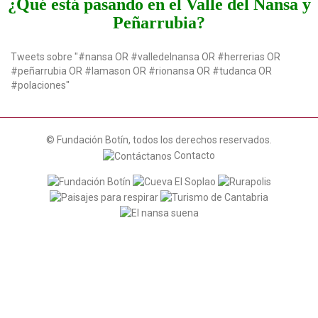
¿Qué está pasando en el Valle del Nansa y
t
Peñarrubia?
i
o
n
Tweets sobre "#nansa OR #valledelnansa OR #herrerias OR
#peñarrubia OR #lamason OR #rionansa OR #tudanca OR
#polaciones"
© Fundación Botín, todos los derechos reservados.
Contacto