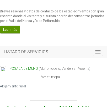
Breves reseñas y datos de contacto de los establecimientos con gran
encanto donde el visitante y el turista podrán descansar tras jornadas
por el Valle del Nansa y/o de Peñarrubia.
Leer más
LISTADO DE SERVICIOS
T
o
g
g
POSADA DE MUÑO
(
Muñorrodero
,
Val de San Vicente
)
l
e
Ver en mapa
n
a
Alojamiento rural
v
i
g
a