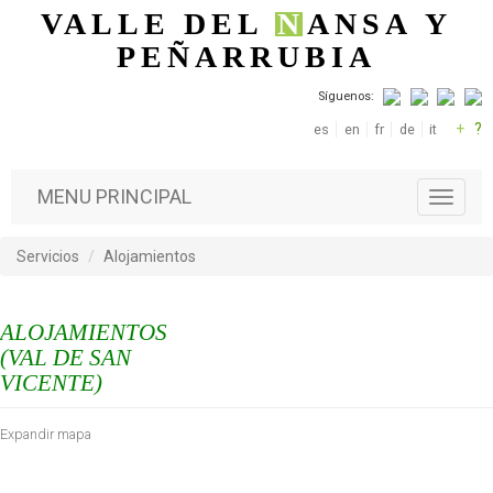
Pasar al contenido principal
VALLE DEL
N
ANSA
Y
PEÑARRUBIA
Síguenos:
+
?
es
en
fr
de
it
MENU PRINCIPAL
T
o
g
Servicios
Alojamientos
g
l
e
ALOJAMIENTOS
n
a
(VAL DE SAN
v
VICENTE)
i
g
Expandir mapa
a
t
i