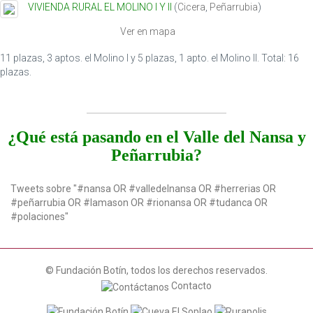
VIVIENDA RURAL EL MOLINO I Y II
(
Cicera
,
Peñarrubia
)
t
i
Ver en mapa
o
n
11 plazas, 3 aptos. el Molino I y 5 plazas, 1 apto. el Molino II. Total: 16
plazas.
¿Qué está pasando en el Valle del Nansa y
Peñarrubia?
Tweets sobre "#nansa OR #valledelnansa OR #herrerias OR
#peñarrubia OR #lamason OR #rionansa OR #tudanca OR
#polaciones"
© Fundación Botín, todos los derechos reservados.
Contacto