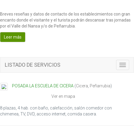
Breves reseñas y datos de contacto de los establecimientos con gran
encanto donde el visitante y el turista podrán descansar tras jornadas
por el Valle del Nansa y/o de Peñarrubia.
Leer más
LISTADO DE SERVICIOS
T
o
g
g
POSADA LA ESCUELA DE CICERA
(
Cicera
,
Peñarrubia
)
l
e
Ver en mapa
n
a
8 plazas, 4 hab. con baño, calefacción, salón comedor con
v
chimenea, TV, DVD, acceso internet, comida casera.
i
g
a