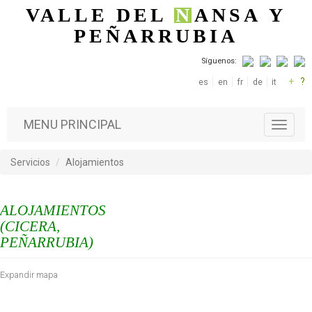
Pasar al contenido principal
VALLE DEL
N
ANSA
Y
PEÑARRUBIA
Síguenos:
+
?
es
en
fr
de
it
MENU PRINCIPAL
T
o
g
Servicios
Alojamientos
g
l
e
ALOJAMIENTOS
n
a
(CICERA,
v
PEÑARRUBIA)
i
g
Expandir mapa
a
t
i