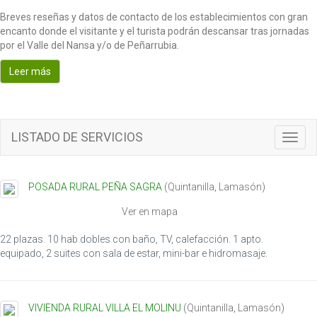
Breves reseñas y datos de contacto de los establecimientos con gran
encanto donde el visitante y el turista podrán descansar tras jornadas
por el Valle del Nansa y/o de Peñarrubia.
Leer más
LISTADO DE SERVICIOS
T
o
g
g
POSADA RURAL PEÑA SAGRA
(
Quintanilla
,
Lamasón
)
l
e
Ver en mapa
n
a
22 plazas. 10 hab dobles con baño, TV, calefacción. 1 apto.
v
equipado, 2 suites con sala de estar, mini-bar e hidromasaje.
i
g
a
VIVIENDA RURAL VILLA EL MOLINU
(
Quintanilla
,
Lamasón
)
t