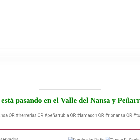
está pasando en el Valle del Nansa y Peñar
ansa OR #herrerias OR #peñarrubia OR #lamason OR #rionansa OR #t
eservados.