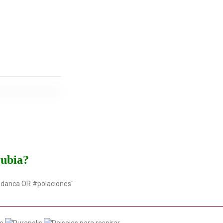
rubia?
udanca OR #polaciones"