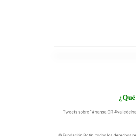
¿Qué 
Tweets sobre "#nansa OR #valledeln
© Fundación Botín, todos los derechos r