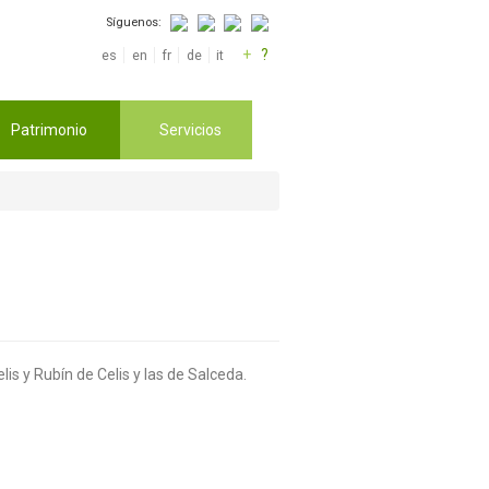
Síguenos:
+
?
es
en
fr
de
it
Patrimonio
Servicios
is y Rubín de Celis y las de Salceda.