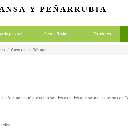
Pasar al contenido principal
ANSA
Y PEÑARRUBIA
ios de paisaje
Senda fluvial
Miradores
ico
Casa de los Rábago
a. La fachada está presidida por dos escudos que portan las armas de Cel
urales