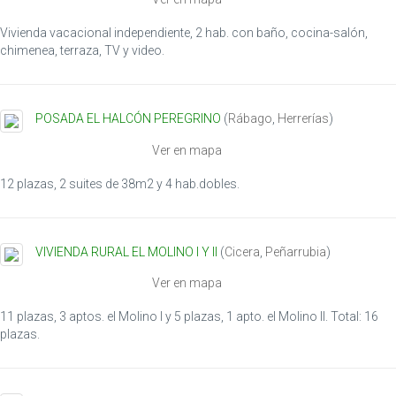
o
n
Vivienda vacacional independiente, 2 hab. con baño, cocina-salón,
chimenea, terraza, TV y video.
POSADA EL HALCÓN PEREGRINO
(
Rábago
,
Herrerías
)
Ver en mapa
12 plazas, 2 suites de 38m2 y 4 hab.dobles.
VIVIENDA RURAL EL MOLINO I Y II
(
Cicera
,
Peñarrubia
)
Ver en mapa
11 plazas, 3 aptos. el Molino I y 5 plazas, 1 apto. el Molino II. Total: 16
plazas.