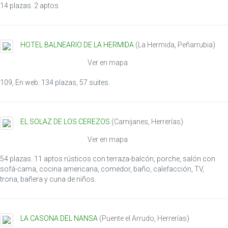
14 plazas. 2 aptos
HOTEL BALNEARIO DE LA HERMIDA
(
La Hermida
,
Peñarrubia
)
Ver en mapa
109, En web: 134 plazas, 57 suites.
EL SOLAZ DE LOS CEREZOS
(
Camijanes
,
Herrerías
)
Ver en mapa
54 plazas. 11 aptos rústicos con terraza-balcón, porche, salón con
sofá-cama, cocina americana, comedor, baño, calefacción, TV,
trona, bañera y cuna de niños.
LA CASONA DEL NANSA
(
Puente el Arrudo
,
Herrerías
)