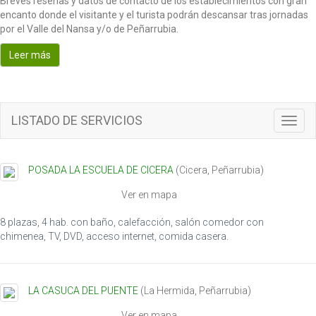
Breves reseñas y datos de contacto de los establecimientos con gran
encanto donde el visitante y el turista podrán descansar tras jornadas
por el Valle del Nansa y/o de Peñarrubia.
Leer más
LISTADO DE SERVICIOS
T
o
g
g
POSADA LA ESCUELA DE CICERA
(
Cicera
,
Peñarrubia
)
l
e
Ver en mapa
n
a
8 plazas, 4 hab. con baño, calefacción, salón comedor con
v
chimenea, TV, DVD, acceso internet, comida casera.
i
g
a
LA CASUCA DEL PUENTE
(
La Hermida
,
Peñarrubia
)
t
i
Ver en mapa