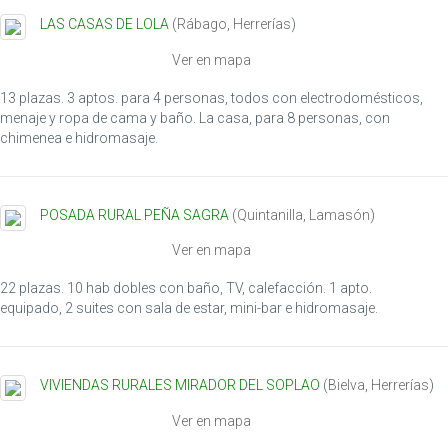
LAS CASAS DE LOLA
(
Rábago
,
Herrerías
)
Ver en mapa
13 plazas. 3 aptos. para 4 personas, todos con electrodomésticos,
menaje y ropa de cama y baño. La casa, para 8 personas, con
chimenea e hidromasaje.
POSADA RURAL PEÑA SAGRA
(
Quintanilla
,
Lamasón
)
Ver en mapa
22 plazas. 10 hab dobles con baño, TV, calefacción. 1 apto.
equipado, 2 suites con sala de estar, mini-bar e hidromasaje.
VIVIENDAS RURALES MIRADOR DEL SOPLAO
(
Bielva
,
Herrerías
)
Ver en mapa