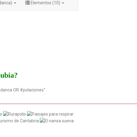
udanca)
Elementos (10)
rubia?
udanca OR #polaciones"