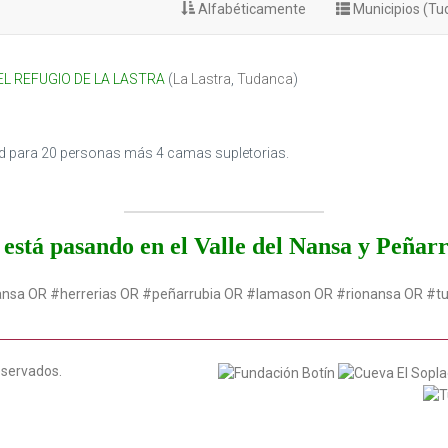
Alfabéticamente
Municipios (T
L REFUGIO DE LA LASTRA
(
La Lastra
,
Tudanca
)
ad para 20 personas más 4 camas supletorias.
está pasando en el Valle del Nansa y Peñar
ansa OR #herrerias OR #peñarrubia OR #lamason OR #rionansa OR #t
eservados.