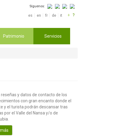
Síguenos:
+
?
es
en
fr
de
it
Patrimonio
Servicios
 reseñas y datos de contacto de los
ecimientos con gran encanto donde el
te y el turista podrán descansar tras
s por el Valle del Nansa y/o de
ubia.
 más