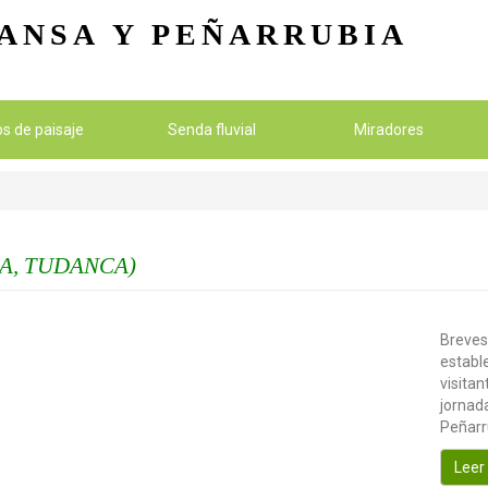
Pasar al contenido principal
ANSA
Y PEÑARRUBIA
ios de paisaje
Senda fluvial
Miradores
A, TUDANCA)
Breves
establ
visitan
jornada
Peñarr
Leer