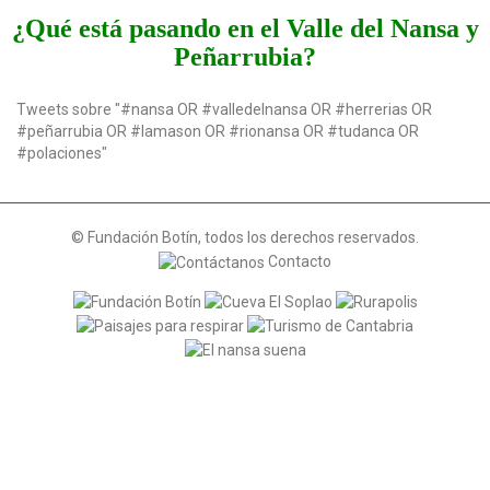
t
¿Qué está pasando en el Valle del Nansa y
i
Peñarrubia?
o
n
Tweets sobre "#nansa OR #valledelnansa OR #herrerias OR
#peñarrubia OR #lamason OR #rionansa OR #tudanca OR
#polaciones"
© Fundación Botín, todos los derechos reservados.
Contacto