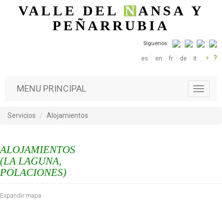
Pasar al contenido principal
VALLE DEL
N
ANSA
Y
PEÑARRUBIA
Síguenos:
+
?
es
en
fr
de
it
MENU PRINCIPAL
T
o
g
Servicios
Alojamientos
g
l
e
ALOJAMIENTOS
n
a
(LA LAGUNA,
v
POLACIONES)
i
g
Expandir mapa
a
t
i