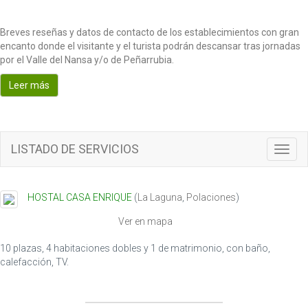
Breves reseñas y datos de contacto de los establecimientos con gran
encanto donde el visitante y el turista podrán descansar tras jornadas
por el Valle del Nansa y/o de Peñarrubia.
Leer más
LISTADO DE SERVICIOS
T
o
g
g
HOSTAL CASA ENRIQUE
(
La Laguna
,
Polaciones
)
l
e
Ver en mapa
n
a
10 plazas, 4 habitaciones dobles y 1 de matrimonio, con baño,
v
calefacción, TV.
i
g
a