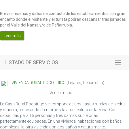
Breves reseñas y datos de contacto de los establecimientos con gran
encanto donde el visitante y el turista podrán descansar tras jornadas
por el Valle del Nansa y/o de Peñarrubia.
Leer más
LISTADO DE SERVICIOS
T
o
g
g
VIVIENDA RURAL POCOTRIGO
(
Linares
,
Peñarrubia
)
l
e
Ver en mapa
n
a
La Casa Rural Pocotrigo se compone de dos casas rurales de piedra
v
y madera, respetando el entorno y la arquitectura de la zona. Con
i
capacidad para 16 personas y tres camas supletorias
g
perfectamente equipadas. En una vivienda, habitaciones con baños
a
completas, la otra vivienda con dos baños y naturalmente,