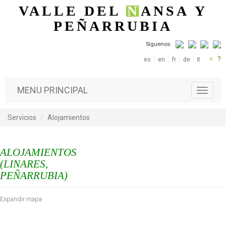
Pasar al contenido principal
VALLE DEL
N
ANSA
Y
PEÑARRUBIA
Síguenos:
+
?
es
en
fr
de
it
MENU PRINCIPAL
T
o
g
Servicios
Alojamientos
g
l
e
ALOJAMIENTOS
n
a
(LINARES,
v
PEÑARRUBIA)
i
g
Expandir mapa
a
t
i