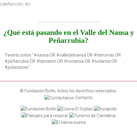
t
calefacción, etc.
i
o
n
¿Qué está pasando en el Valle del Nansa y
Peñarrubia?
Tweets sobre "#nansa OR #valledelnansa OR #herrerias OR
#peñarrubia OR #lamason OR #rionansa OR #tudanca OR
#polaciones"
© Fundación Botín, todos los derechos reservados.
Contacto