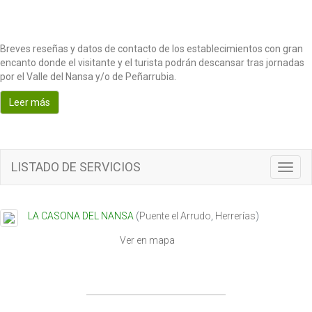
Breves reseñas y datos de contacto de los establecimientos con gran
encanto donde el visitante y el turista podrán descansar tras jornadas
por el Valle del Nansa y/o de Peñarrubia.
Leer más
LISTADO DE SERVICIOS
T
o
g
g
LA CASONA DEL NANSA
(
Puente el Arrudo
,
Herrerías
)
l
e
Ver en mapa
n
a
v
i
g