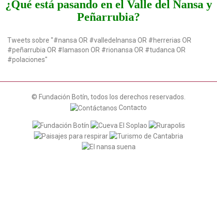
¿Qué está pasando en el Valle del Nansa y
a
Peñarrubia?
t
i
o
Tweets sobre "#nansa OR #valledelnansa OR #herrerias OR
n
#peñarrubia OR #lamason OR #rionansa OR #tudanca OR
#polaciones"
© Fundación Botín, todos los derechos reservados.
Contacto