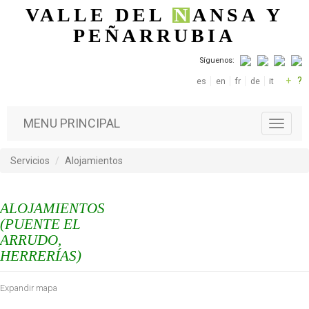
Pasar al contenido principal
VALLE DEL
N
ANSA
Y
PEÑARRUBIA
Síguenos:
+
?
es
en
fr
de
it
MENU PRINCIPAL
T
o
g
Servicios
Alojamientos
g
l
e
ALOJAMIENTOS
n
a
(PUENTE EL
v
ARRUDO,
i
HERRERÍAS)
g
a
Expandir mapa
t
i