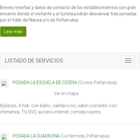
Breves reseñas y datos de contacto de los establecimientos con gran
encanto donde el visitante y el turista podrán descansar tras jornadas
por el Valle del Nansa y/o de Peñarrubia.
Leer más
LISTADO DE SERVICIOS
T
o
g
g
POSADA LA ESCUELA DE CICERA
(
Cicera
,
Peñarrubia
)
l
e
Ver en mapa
n
a
8 plazas, 4 hab. con baño, calefacción, salón comedor con
v
chimenea, TV, DVD, acceso internet, comida casera.
i
g
a
POSADA LA CUADRONA
(
La Hermida
,
Peñarrubia
)
t