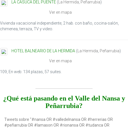
LA CASUCA DEL PUENTE
(
La Hermida
,
Peñarrubia
)
Ver en mapa
Vivienda vacacional independiente, 2 hab. con baño, cocina-salón,
chimenea, terraza, TV y video.
HOTEL BALNEARIO DE LA HERMIDA
(
La Hermida
,
Peñarrubia
)
Ver en mapa
109, En web: 134 plazas, 57 suites.
¿Qué está pasando en el Valle del Nansa y
Peñarrubia?
Tweets sobre "#nansa OR #valledelnansa OR #herrerias OR
#peñarrubia OR #lamason OR #rionansa OR #tudanca OR