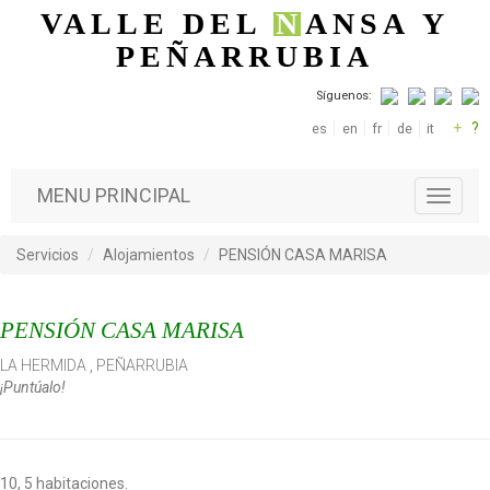
Pasar al contenido principal
VALLE DEL
N
ANSA
Y
PEÑARRUBIA
Síguenos:
+
?
es
en
fr
de
it
MENU PRINCIPAL
T
o
g
Servicios
Alojamientos
PENSIÓN CASA MARISA
g
l
e
PENSIÓN CASA MARISA
n
a
LA HERMIDA
,
PEÑARRUBIA
v
¡Puntúalo!
i
g
a
t
i
10, 5 habitaciones.