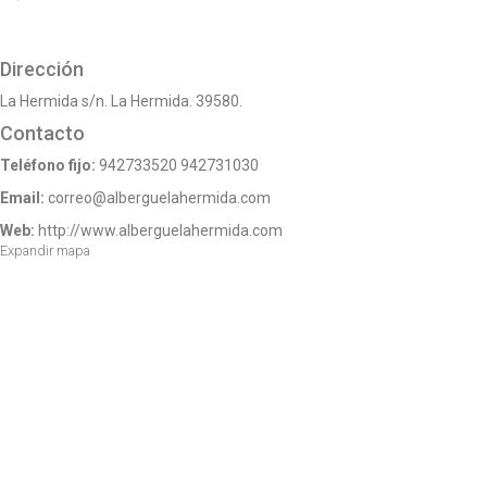
o
n
Dirección
La Hermida s/n. La Hermida. 39580.
Contacto
Teléfono fijo:
942733520
942731030
Email:
correo@alberguelahermida.com
Web:
http://www.alberguelahermida.com
Expandir mapa