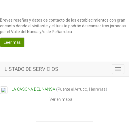
Breves reseñas y datos de contacto de los establecimientos con gran
encanto donde el visitante y el turista podrán descansar tras jornadas
por el Valle del Nansa y/o de Peñarrubia.
Leer más
LISTADO DE SERVICIOS
T
o
g
g
LA CASONA DEL NANSA
(
Puente el Arrudo
,
Herrerías
)
l
e
Ver en mapa
n
a
v
i
g