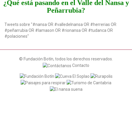
¿Qué está pasando en el Valle del Nansa y
a
Peñarrubia?
t
i
o
Tweets sobre "#nansa OR #valledelnansa OR #herrerias OR
n
#peñarrubia OR #lamason OR #rionansa OR #tudanca OR
#polaciones"
© Fundación Botín, todos los derechos reservados.
Contacto