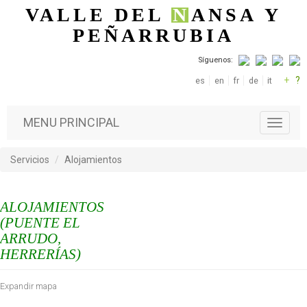
Pasar al contenido principal
VALLE DEL
N
ANSA
Y
PEÑARRUBIA
Síguenos:
+
?
es
en
fr
de
it
MENU PRINCIPAL
T
o
g
Servicios
Alojamientos
g
l
e
ALOJAMIENTOS
n
a
(PUENTE EL
v
ARRUDO,
i
HERRERÍAS)
g
a
Expandir mapa
t
i