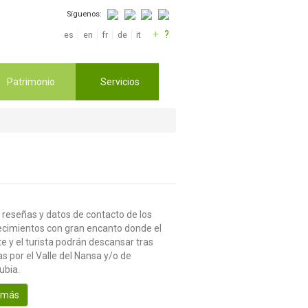
Síguenos:
+
?
es
en
fr
de
it
Patrimonio
Servicios
 reseñas y datos de contacto de los
ecimientos con gran encanto donde el
te y el turista podrán descansar tras
s por el Valle del Nansa y/o de
ubia.
 más