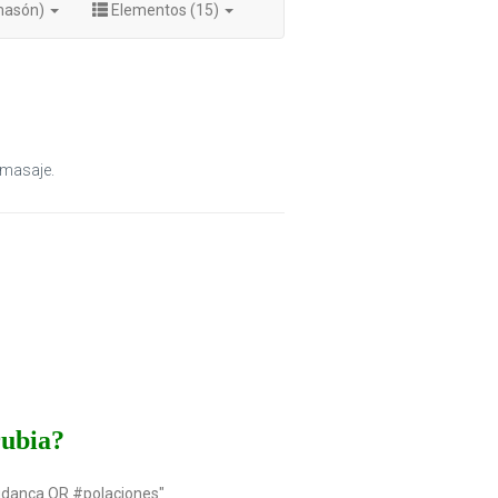
masón)
Elementos (15)
omasaje.
rubia?
udanca OR #polaciones"