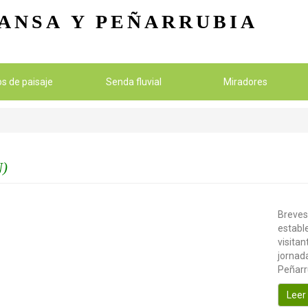
Pasar al contenido principal
ANSA
Y PEÑARRUBIA
ios de paisaje
Senda fluvial
Miradores
)
Breves
establ
visitan
jornada
Peñarr
Leer