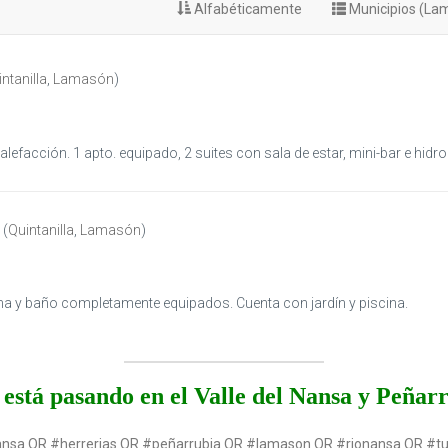
Alfabéticamente
Municipios (La
ntanilla
,
Lamasón
)
lefacción. 1 apto. equipado, 2 suites con sala de estar, mini-bar e hidr
(
Quintanilla
,
Lamasón
)
na y baño completamente equipados. Cuenta con jardín y piscina.
está pasando en el Valle del Nansa y Peñar
ansa OR #herrerias OR #peñarrubia OR #lamason OR #rionansa OR #t