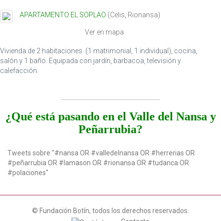
t
APARTAMENTO EL SOPLAO
(
Celis
,
Rionansa
)
i
o
Ver en mapa
n
Vivienda de 2 habitaciones. (1 matrimonial, 1 individual), cocina,
salón y 1 baño. Equipada con jardín, barbacoa, televisión y
calefacción.
¿Qué está pasando en el Valle del Nansa y
Peñarrubia?
Tweets sobre "#nansa OR #valledelnansa OR #herrerias OR
#peñarrubia OR #lamason OR #rionansa OR #tudanca OR
#polaciones"
© Fundación Botín, todos los derechos reservados.