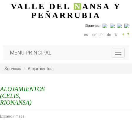
Pasar al contenido principal
VALLE DEL
N
ANSA
Y
PEÑARRUBIA
Síguenos:
+
?
es
en
fr
de
it
MENU PRINCIPAL
T
o
g
Servicios
Alojamientos
g
l
e
ALOJAMIENTOS
n
a
(CELIS,
v
RIONANSA)
i
g
Expandir mapa
a
t
i