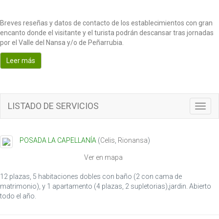
Breves reseñas y datos de contacto de los establecimientos con gran
encanto donde el visitante y el turista podrán descansar tras jornadas
por el Valle del Nansa y/o de Peñarrubia.
Leer más
LISTADO DE SERVICIOS
T
o
g
g
POSADA LA CAPELLANÍA
(
Celis
,
Rionansa
)
l
e
Ver en mapa
n
a
12 plazas, 5 habitaciones dobles con baño (2 con cama de
v
matrimonio), y 1 apartamento (4 plazas, 2 supletorias),jardin. Abierto
i
todo el año.
g
a