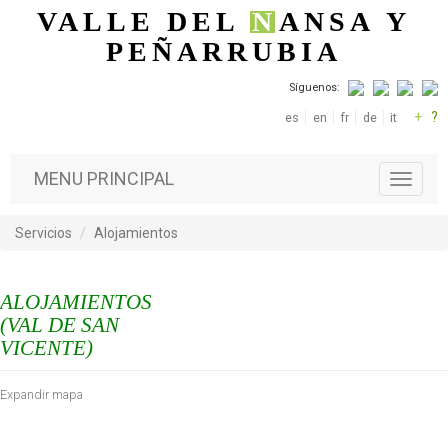
Pasar al contenido principal
VALLE DEL
N
ANSA
Y
PEÑARRUBIA
Síguenos:
+
?
es
en
fr
de
it
MENU PRINCIPAL
T
o
g
Servicios
Alojamientos
g
l
e
ALOJAMIENTOS
n
a
(VAL DE SAN
v
VICENTE)
i
g
Expandir mapa
a
t
i