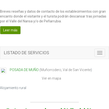
Breves reseñas y datos de contacto de los establecimientos con gran
encanto donde el visitante y el turista podrán descansar tras jornadas
por el Valle del Nansa y/o de Peñarrubia.
Leer más
LISTADO DE SERVICIOS
T
o
g
g
POSADA DE MUÑO
(
Muñorrodero
,
Val de San Vicente
)
l
e
Ver en mapa
n
a
Alojamiento rural
v
i
g
a