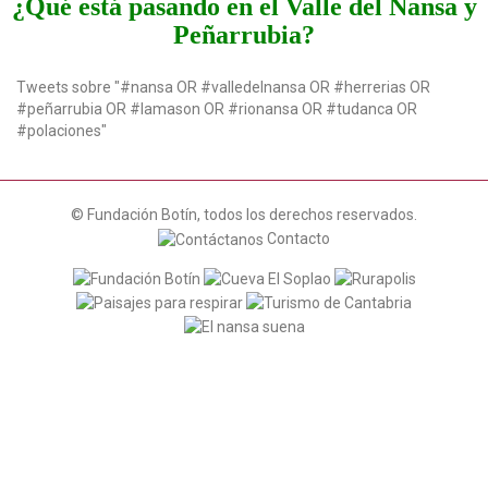
¿Qué está pasando en el Valle del Nansa y
t
Peñarrubia?
i
o
n
Tweets sobre "#nansa OR #valledelnansa OR #herrerias OR
#peñarrubia OR #lamason OR #rionansa OR #tudanca OR
#polaciones"
© Fundación Botín, todos los derechos reservados.
Contacto