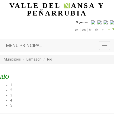
Pasar al contenido principal
VALLE DEL
N
ANSA
Y
PEÑARRUBIA
Síguenos:
+
?
es
en
fr
de
it
MENU PRINCIPAL
Toggl
navig
Municipios
Lamasón
Río
RÍO
1
2
3
4
5