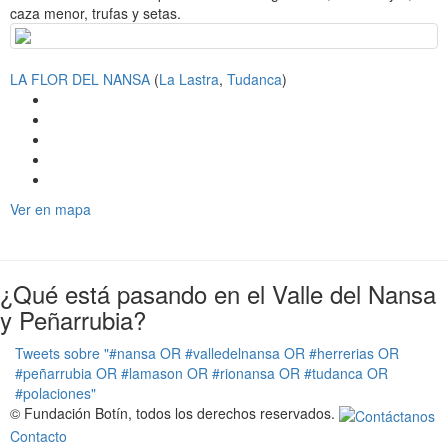
i
caza menor, trufas y setas.
o
n
LA FLOR DEL NANSA
(
La Lastra
,
Tudanca
)
Ver en mapa
¿Qué está pasando en el Valle del Nansa
y Peñarrubia?
Tweets sobre "#nansa OR #valledelnansa OR #herrerias OR
#peñarrubia OR #lamason OR #rionansa OR #tudanca OR
#polaciones"
© Fundación Botín, todos los derechos reservados.
Contacto