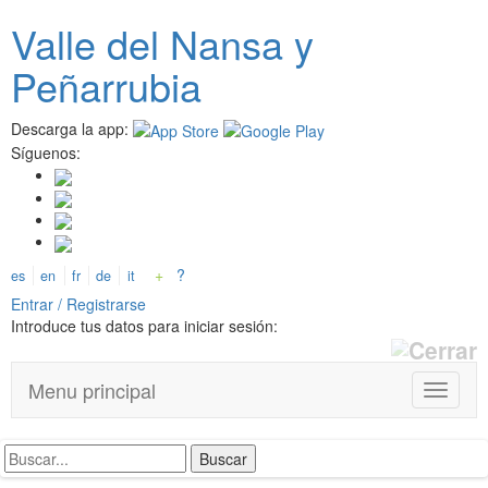
Pasar
Valle del
N
ansa
y
al
contenido
Peñarrubia
principal
Descarga la app:
Síguenos:
+
?
es
en
fr
de
it
Entrar / Registrarse
Introduce tus datos para iniciar sesión:
Menu principal
T
o
g
g
l