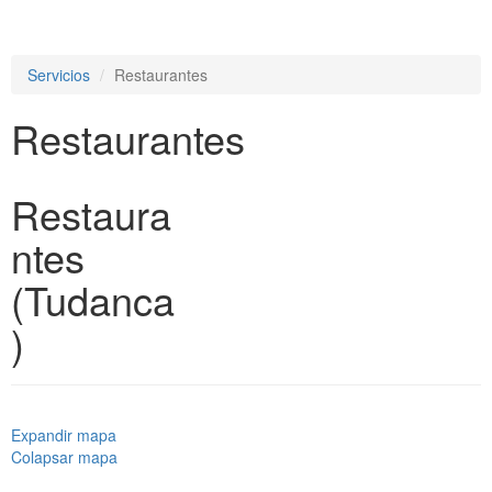
e
n
a
Servicios
Restaurantes
v
i
Restaurantes
g
a
t
i
Restaura
o
n
ntes
(Tudanca
)
Expandir mapa
Colapsar mapa