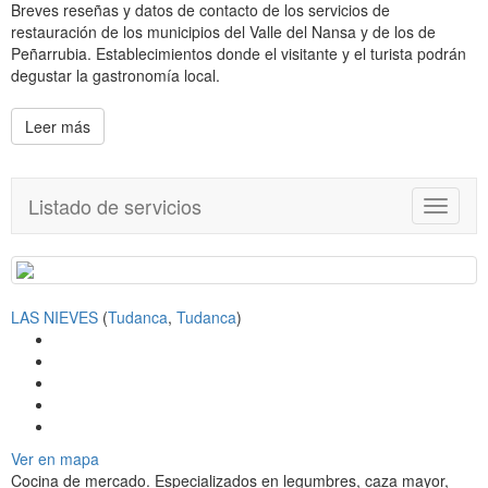
Breves reseñas y datos de contacto de los servicios de
restauración de los municipios del Valle del Nansa y de los de
Peñarrubia. Establecimientos donde el visitante y el turista podrán
degustar la gastronomía local.
Leer más
Listado de servicios
T
o
g
g
l
LAS NIEVES
(
Tudanca
,
Tudanca
)
e
n
a
v
i
g
a
Ver en mapa
t
Cocina de mercado. Especializados en legumbres, caza mayor,