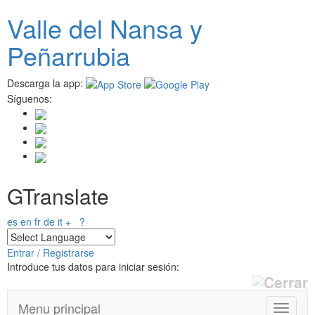
Pasar
Valle del
N
ansa
y
al
contenido
Peñarrubia
principal
Descarga la app:
Síguenos:
GTranslate
es
en
fr
de
it
+
?
Entrar / Registrarse
Introduce tus datos para iniciar sesión:
Menu principal
T