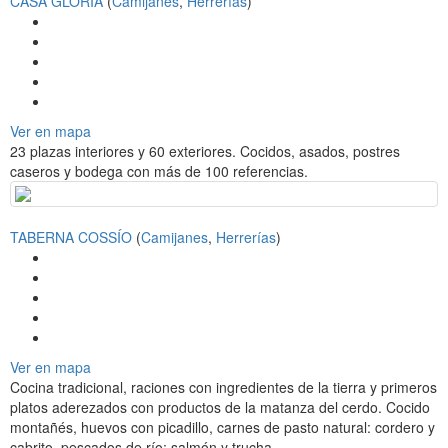
CASA GLORIA
(
Camijanes
,
Herrerías
)
e
n
a
v
i
g
a
Ver en mapa
t
23 plazas interiores y 60 exteriores. Cocidos, asados, postres
i
caseros y bodega con más de 100 referencias.
o
n
TABERNA COSSÍO
(
Camijanes
,
Herrerías
)
Ver en mapa
Cocina tradicional, raciones con ingredientes de la tierra y primeros
platos aderezados con productos de la matanza del cerdo. Cocido
montañés, huevos con picadillo, carnes de pasto natural: cordero y
cabrito, pescados de río: salmón y trucha.