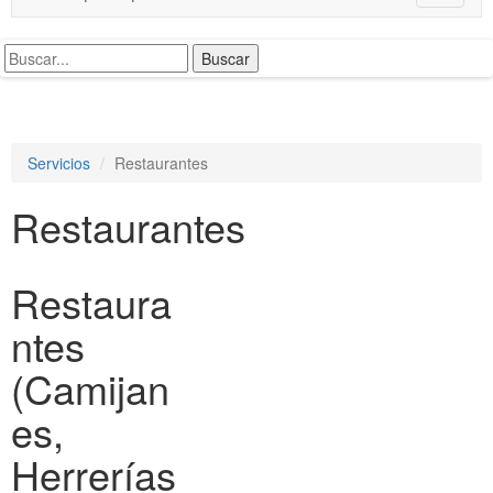
o
g
g
l
e
n
a
Servicios
Restaurantes
v
i
Restaurantes
g
a
t
i
Restaura
o
n
ntes
(Camijan
es,
Herrerías