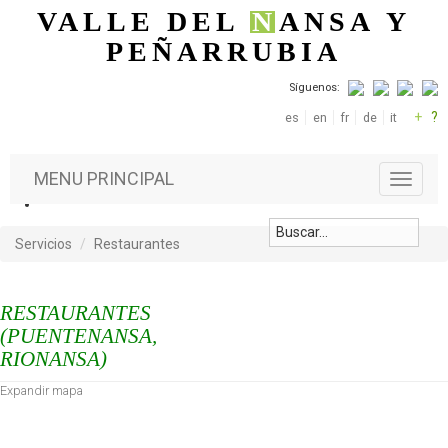
Pasar al contenido principal
VALLE DEL
N
ANSA
Y
PEÑARRUBIA
Síguenos:
+
?
es
en
fr
de
it
MENU PRINCIPAL
T
o
g
g
Servicios
Restaurantes
l
e
n
RESTAURANTES
a
(PUENTENANSA,
v
RIONANSA)
i
g
Expandir mapa
a
t
i