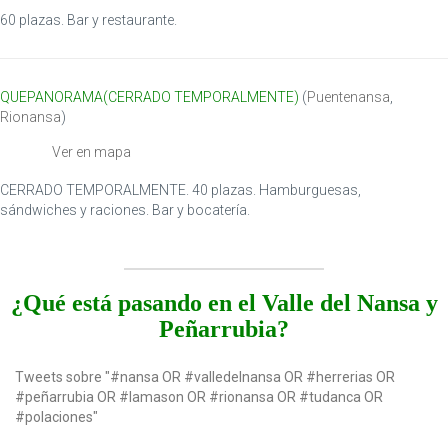
o
60 plazas. Bar y restaurante.
n
QUEPANORAMA(CERRADO TEMPORALMENTE)
(
Puentenansa
,
Rionansa
)
Ver en mapa
CERRADO TEMPORALMENTE. 40 plazas. Hamburguesas,
sándwiches y raciones. Bar y bocatería.
¿Qué está pasando en el Valle del Nansa y
Peñarrubia?
Tweets sobre "#nansa OR #valledelnansa OR #herrerias OR
#peñarrubia OR #lamason OR #rionansa OR #tudanca OR
#polaciones"