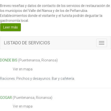
Breves reseñas y datos de contacto de los servicios de restauración de
los municipios del Valle del Nansa y de los de Peñarrubia.
Establecimientos donde el visitante y el turista podrán degustar la
gastronomía local.
Leer más
LISTADO DE SERVICIOS
T
o
g
g
DONDE BIS
(
Puentenansa
,
Rionansa
)
l
e
Ver en mapa
n
a
Raciones. Pinchos y desayunos. Bar y cafetería.
v
i
g
GOGAR
(
Puentenansa
,
Rionansa
)
a
t
Ver en mapa
i