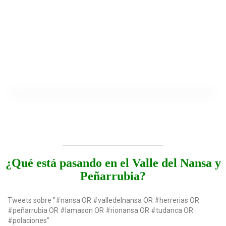
¿Qué está pasando en el Valle del Nansa y
Peñarrubia?
Tweets sobre "#nansa OR #valledelnansa OR #herrerias OR
#peñarrubia OR #lamason OR #rionansa OR #tudanca OR
#polaciones"