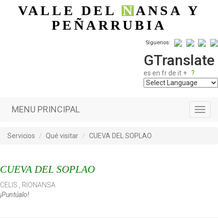
Pasar al contenido principal
VALLE DEL
N
ANSA
Y
PEÑARRUBIA
Síguenos:
GTranslate
es
en
fr
de
it
+
?
MENU PRINCIPAL
Toggl
navig
Servicios
Qué visitar
CUEVA DEL SOPLAO
CUEVA DEL SOPLAO
CELIS
,
RIONANSA
¡Puntúalo!