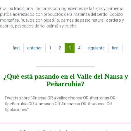
Cocina tradicional, raciones con ingredientes de la tierra y primeros
platos aderezados con productos de la matanza del cerdo. Cocido
montañés, huevos con picadillo, carnes de pasto natural: cordero y
cabrito, pescados de río: salmón y trucha.
first
anterior
1
2
3
4
siguiente
last
¿Qué está pasando en el Valle del Nansa y
Peñarrubia?
Tweets sobre "#nansa OR #valledelnansa OR #herrerias OR
#peñarrubia OR #lamason OR #rionansa OR #tudanca OR
#polaciones"