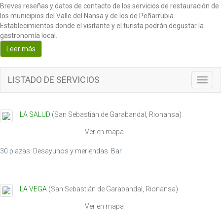
Breves reseñas y datos de contacto de los servicios de restauración de
los municipios del Valle del Nansa y de los de Peñarrubia.
Establecimientos donde el visitante y el turista podrán degustar la
gastronomía local.
Leer más
LISTADO DE SERVICIOS
T
o
g
g
LA SALUD
(
San Sebastián de Garabandal
,
Rionansa
)
l
e
Ver en mapa
n
a
30 plazas. Desayunos y meriendas. Bar.
v
i
g
LA VEGA
(
San Sebastián de Garabandal
,
Rionansa
)
a
t
Ver en mapa
i
o