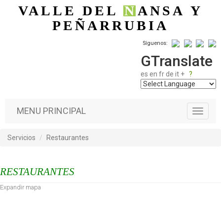
Pasar al contenido principal
VALLE DEL
N
ANSA
Y
PEÑARRUBIA
Síguenos:
GTranslate
es
en
fr
de
it
+
?
MENU PRINCIPAL
T
o
g
Servicios
Restaurantes
g
l
e
RESTAURANTES
n
a
Expandir mapa
v
i
g
a