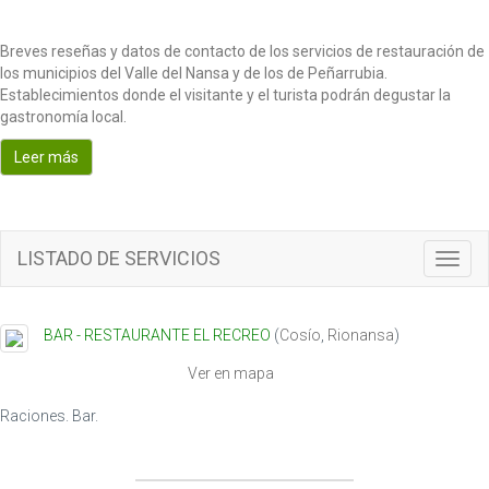
Breves reseñas y datos de contacto de los servicios de restauración de
los municipios del Valle del Nansa y de los de Peñarrubia.
Establecimientos donde el visitante y el turista podrán degustar la
gastronomía local.
Leer más
LISTADO DE SERVICIOS
T
o
g
g
BAR - RESTAURANTE EL RECREO
(
Cosío
,
Rionansa
)
l
e
Ver en mapa
n
a
Raciones. Bar.
v
i
g