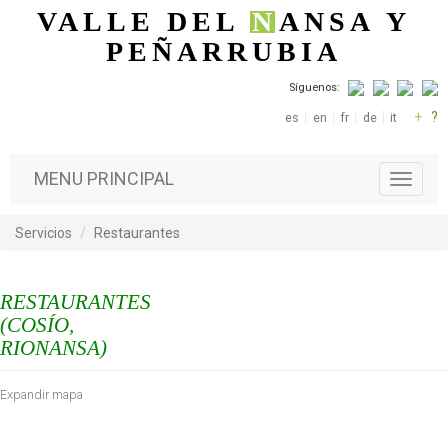
Pasar al contenido principal
VALLE DEL
N
ANSA
Y
PEÑARRUBIA
Síguenos:
+
?
es
en
fr
de
it
MENU PRINCIPAL
T
o
g
Servicios
Restaurantes
g
l
e
RESTAURANTES
n
a
(COSÍO,
v
RIONANSA)
i
g
Expandir mapa
a
t
i