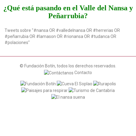
a
¿Qué está pasando en el Valle del Nansa y
t
Peñarrubia?
i
o
n
Tweets sobre "#nansa OR #valledelnansa OR #herrerias OR
#peñarrubia OR #lamason OR #rionansa OR #tudanca OR
#polaciones"
© Fundación Botín, todos los derechos reservados.
Contacto