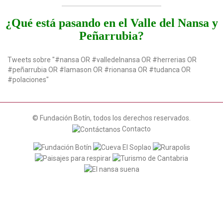
a
t
¿Qué está pasando en el Valle del Nansa y
i
Peñarrubia?
o
n
Tweets sobre "#nansa OR #valledelnansa OR #herrerias OR
#peñarrubia OR #lamason OR #rionansa OR #tudanca OR
#polaciones"
© Fundación Botín, todos los derechos reservados.
Contacto