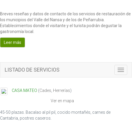
Breves reseñas y datos de contacto de los servicios de restauración de
los municipios del Valle del Nansa y de los de Peñarrubia.
Establecimientos donde el visitante y el turista podrán degustar la
gastronomía local.
Leer más
LISTADO DE SERVICIOS
T
o
g
g
CASA MATEO
(
Cades
,
Herrerías
)
l
e
Ver en mapa
n
a
45-50 plazas. Bacalao al pil pil, cocido montañés, carnes de
v
Cantabria, postres caseros.
i
g