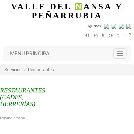
Pasar al contenido principal
VALLE DEL
N
ANSA
Y
PEÑARRUBIA
Síguenos:
+
?
es
en
fr
de
it
MENU PRINCIPAL
T
o
g
Servicios
Restaurantes
g
l
e
RESTAURANTES
n
a
(CADES,
v
HERRERÍAS)
i
g
Expandir mapa
a
t
i