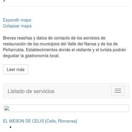
Expandir mapa
Colapsar mapa
Breves reseñas y datos de contacto de los servicios de
restauración de los municipios del Valle del Nansa y de los de
Peñarrubia. Establecimientos donde el visitante y el turista podrán
degustar la gastronomía local.
Leer más
Listado de servicios
T
o
g
g
l
EL MESON DE CELIS
(
Celis
,
Rionansa
)
e
n