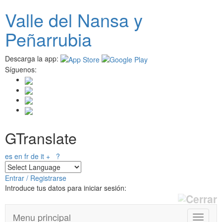
Pasar
Valle del
N
ansa
y
al
contenido
Peñarrubia
principal
Descarga la app:
Síguenos:
GTranslate
es
en
fr
de
it
+
?
Entrar / Registrarse
Introduce tus datos para iniciar sesión:
Menu principal
T