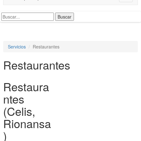
o
g
g
l
e
n
a
Servicios
Restaurantes
v
i
Restaurantes
g
a
t
i
Restaura
o
n
ntes
(Celis,
Rionansa
)