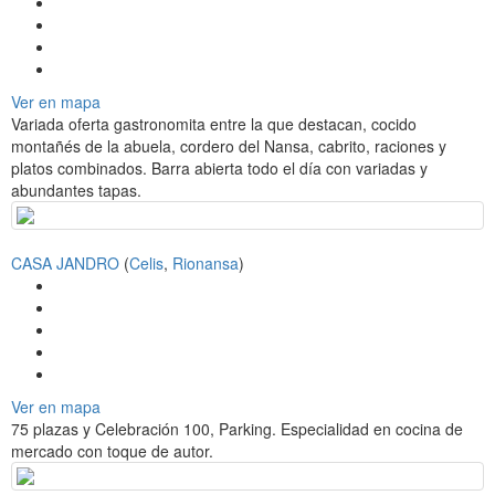
a
v
i
g
a
Ver en mapa
t
Variada oferta gastronomita entre la que destacan, cocido
i
montañés de la abuela, cordero del Nansa, cabrito, raciones y
o
platos combinados. Barra abierta todo el día con variadas y
n
abundantes tapas.
CASA JANDRO
(
Celis
,
Rionansa
)
Ver en mapa
75 plazas y Celebración 100, Parking. Especialidad en cocina de
mercado con toque de autor.