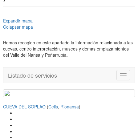
Expandir mapa
Colapsar mapa
Hemos recogido en este apartado la información relacionada a las
cuevas, centro interpretación, museos y demas emplazamientos
del Valle del Nansa y Peñarrubia.
Listado de servicios
T
o
g
g
l
CUEVA DEL SOPLAO
(
Celis
,
Rionansa
)
e
n
a
v
i
g