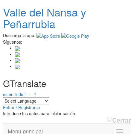
Pasar
Valle del
N
ansa
y
al
contenido
Peñarrubia
principal
Descarga la app:
Síguenos:
GTranslate
es
en
fr
de
it
+
?
Entrar / Registrarse
Introduce tus datos para iniciar sesión:
Menu principal
T