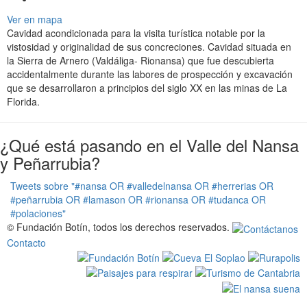
a
Ver en mapa
t
Cavidad acondicionada para la visita turística notable por la
i
vistosidad y originalidad de sus concreciones. Cavidad situada en
o
la Sierra de Arnero (Valdáliga- Rionansa) que fue descubierta
n
accidentalmente durante las labores de prospección y excavación
que se desarrollaron a principios del siglo XX en las minas de La
Florida.
¿Qué está pasando en el Valle del Nansa
y Peñarrubia?
Tweets sobre "#nansa OR #valledelnansa OR #herrerias OR
#peñarrubia OR #lamason OR #rionansa OR #tudanca OR
#polaciones"
© Fundación Botín, todos los derechos reservados.
Contacto