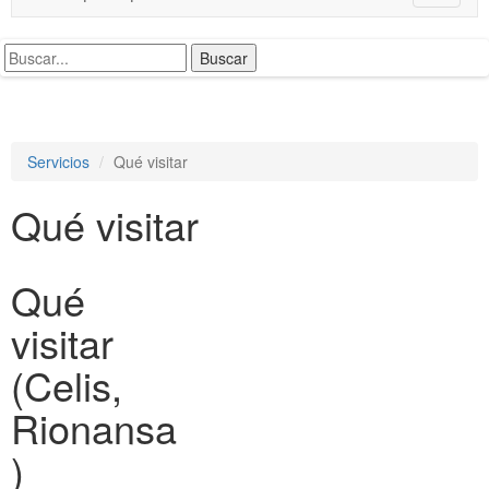
o
g
g
l
e
n
a
Servicios
Qué visitar
v
i
Qué visitar
g
a
t
i
Qué
o
n
visitar
(Celis,
Rionansa
)