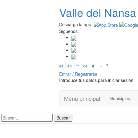
Valle del
N
ansa
Pasar
al
contenido
Descarga la app:
principal
Síguenos:
+
?
es
en
fr
de
it
Entrar / Registrarse
Introduce tus datos para iniciar sesión:
Menu principal
Municipios