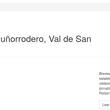
uñorrodero, Val de San
Breves
establ
visitan
jornad
Peñarr
Leer