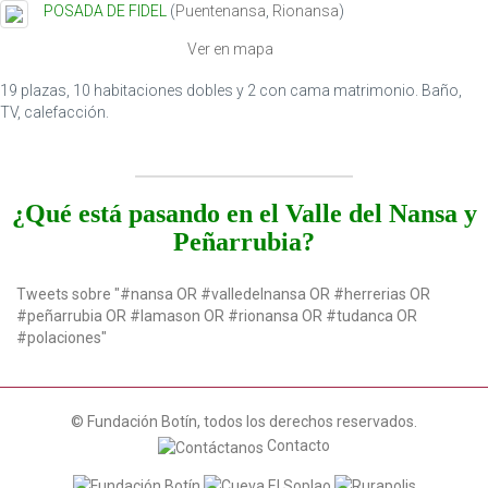
POSADA DE FIDEL
(
Puentenansa
,
Rionansa
)
t
i
Ver en mapa
o
n
19 plazas, 10 habitaciones dobles y 2 con cama matrimonio. Baño,
TV, calefacción.
¿Qué está pasando en el Valle del Nansa y
Peñarrubia?
Tweets sobre "#nansa OR #valledelnansa OR #herrerias OR
#peñarrubia OR #lamason OR #rionansa OR #tudanca OR
#polaciones"
© Fundación Botín, todos los derechos reservados.
Contacto