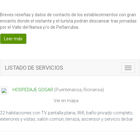
Breves reseñas y datos de contacto de los establecimientos con gran
encanto donde el visitante y el turista podrán descansar tras jornadas
por el Valle del Nansa y/o de Peñarrubia.
Leer más
LISTADO DE SERVICIOS
T
o
g
g
HOSPEDAJE GOGAR
(
Puentenansa
,
Rionansa
)
l
e
Ver en mapa
n
a
22 habitaciones con TV pantalla plana, Wifi, baño privado completo,
v
exteriores y vistas, salón común, terraza, ascensor y servicio de bar.
i
g
a