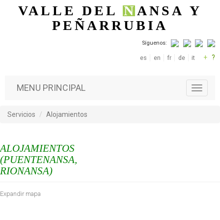
Pasar al contenido principal
VALLE DEL
N
ANSA
Y
PEÑARRUBIA
Síguenos:
+
?
es
en
fr
de
it
MENU PRINCIPAL
T
o
g
Servicios
Alojamientos
g
l
e
ALOJAMIENTOS
n
a
(PUENTENANSA,
v
RIONANSA)
i
g
Expandir mapa
a
t
i