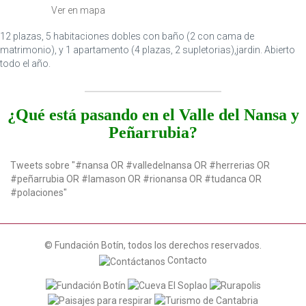
t
Ver en mapa
i
o
12 plazas, 5 habitaciones dobles con baño (2 con cama de
n
matrimonio), y 1 apartamento (4 plazas, 2 supletorias),jardin. Abierto
todo el año.
¿Qué está pasando en el Valle del Nansa y
Peñarrubia?
Tweets sobre "#nansa OR #valledelnansa OR #herrerias OR
#peñarrubia OR #lamason OR #rionansa OR #tudanca OR
#polaciones"
© Fundación Botín, todos los derechos reservados.
Contacto