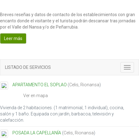
Breves reseñas y datos de contacto de los establecimientos con gran
encanto donde el visitante y el turista podrán descansar tras jornadas
por el Valle del Nansa y/o de Peñarrubia.
Leer más
LISTADO DE SERVICIOS
T
o
g
APARTAMENTO EL SOPLAO
(
Celis
,
Rionansa
)
g
l
Ver en mapa
e
n
Vivienda de 2 habitaciones. (1 matrimonial, 1 individual), cocina,
a
salón y 1 baño. Equipada con jardín, barbacoa, televisión y
v
calefacción.
i
g
POSADA LA CAPELLANÍA
(
Celis
,
Rionansa
)
a