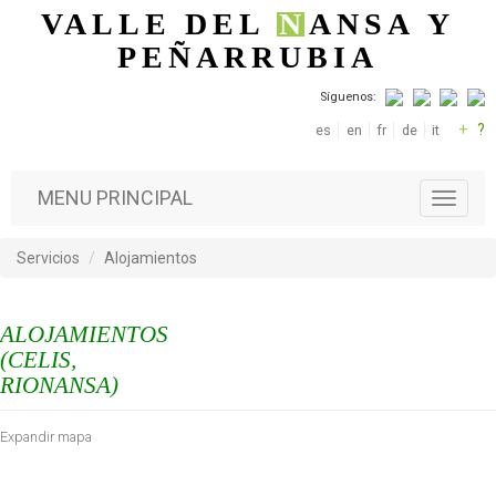
Pasar al contenido principal
VALLE DEL
N
ANSA
Y
PEÑARRUBIA
Síguenos:
+
?
es
en
fr
de
it
MENU PRINCIPAL
T
o
g
Servicios
Alojamientos
g
l
e
ALOJAMIENTOS
n
a
(CELIS,
v
RIONANSA)
i
g
Expandir mapa
a
t
i