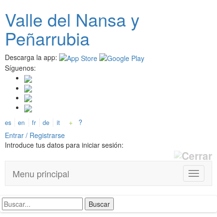
Pasar
Valle del
N
ansa
y
al
contenido
Peñarrubia
principal
Descarga la app:
Síguenos:
+
?
es
en
fr
de
it
Entrar / Registrarse
Introduce tus datos para iniciar sesión:
Menu principal
T
o
g
g
l