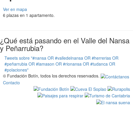
g
a
Ver en mapa
t
6 plazas en 1 apartamento.
i
o
n
¿Qué está pasando en el Valle del Nansa
y Peñarrubia?
Tweets sobre "#nansa OR #valledelnansa OR #herrerias OR
#peñarrubia OR #lamason OR #rionansa OR #tudanca OR
#polaciones"
© Fundación Botín, todos los derechos reservados.
Contacto