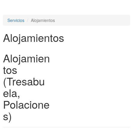
e
n
a
Servicios
Alojamientos
v
i
Alojamientos
g
a
t
i
Alojamien
o
n
tos
(Tresabu
ela,
Polacione
s)