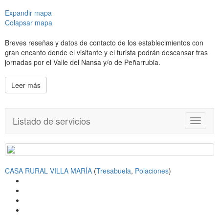
Expandir mapa
Colapsar mapa
Breves reseñas y datos de contacto de los establecimientos con
gran encanto donde el visitante y el turista podrán descansar tras
jornadas por el Valle del Nansa y/o de Peñarrubia.
Leer más
Listado de servicios
T
o
g
g
l
CASA RURAL VILLA MARÍA
(
Tresabuela
,
Polaciones
)
e
n
a
v
i