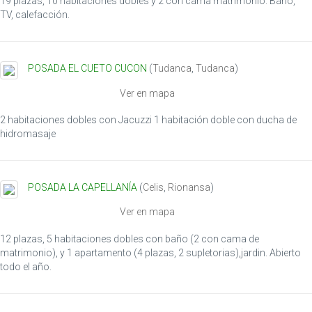
19 plazas, 10 habitaciones dobles y 2 con cama matrimonio. Baño,
TV, calefacción.
POSADA EL CUETO CUCON
(
Tudanca
,
Tudanca
)
Ver en mapa
2 habitaciones dobles con Jacuzzi 1 habitación doble con ducha de
hidromasaje
POSADA LA CAPELLANÍA
(
Celis
,
Rionansa
)
Ver en mapa
12 plazas, 5 habitaciones dobles con baño (2 con cama de
matrimonio), y 1 apartamento (4 plazas, 2 supletorias),jardin. Abierto
todo el año.