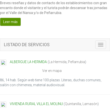
Breves reseñas y datos de contacto de los establecimientos con gran
encanto donde el visitante y el turista podrán descansar tras jornadas
por el Valle del Nansa y/o de Peñarrubia.
Leer más
LISTADO DE SERVICIOS
T
o
g
g
ALBERGUE LA HERMIDA
(
La Hermida
,
Peñarrubia
)
l
e
Ver en mapa
n
a
86, 14 hab. Según web tiene 100 plazas. Literas, duchas comunes,
v
salón con chimenea, material audiovisual.
i
g
a
VIVIENDA RURAL VILLA EL MOLINU
(
Quintanilla
,
Lamasón
)
t
i