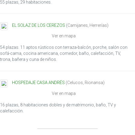
55 plazas, 29 habitaciones.
EL SOLAZ DE LOS CEREZOS
(
Camijanes
,
Herrerías
)
Ver en mapa
54 plazas. 11 aptos rústicos con terraza-balcón, porche, salón con
sofá-cama, cocina americana, comedor, baño, calefacción, TV,
trona, bañera y cuna de niños.
HOSPEDAJE CASA ANDRÉS
(
Celucos
,
Rionansa
)
Ver en mapa
16 plazas, 8 habitaciones dobles y de matrimonio, baño, TV y
calefacción.