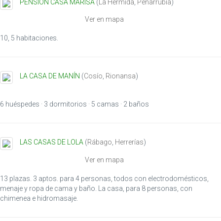
PENSIÓN CASA MARISA
(
La Hermida
,
Peñarrubia
)
Ver en mapa
10, 5 habitaciones.
LA CASA DE MANÍN
(
Cosío
,
Rionansa
)
6 huéspedes · 3 dormitorios · 5 camas · 2 baños
LAS CASAS DE LOLA
(
Rábago
,
Herrerías
)
Ver en mapa
13 plazas. 3 aptos. para 4 personas, todos con electrodomésticos,
menaje y ropa de cama y baño. La casa, para 8 personas, con
chimenea e hidromasaje.