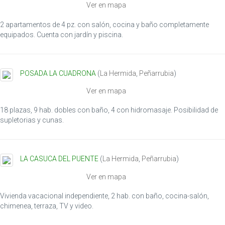
Ver en mapa
o
n
2 apartamentos de 4 pz. con salón, cocina y baño completamente
equipados. Cuenta con jardín y piscina.
POSADA LA CUADRONA
(
La Hermida
,
Peñarrubia
)
Ver en mapa
18 plazas, 9 hab. dobles con baño, 4 con hidromasaje. Posibilidad de
supletorias y cunas.
LA CASUCA DEL PUENTE
(
La Hermida
,
Peñarrubia
)
Ver en mapa
Vivienda vacacional independiente, 2 hab. con baño, cocina-salón,
chimenea, terraza, TV y video.