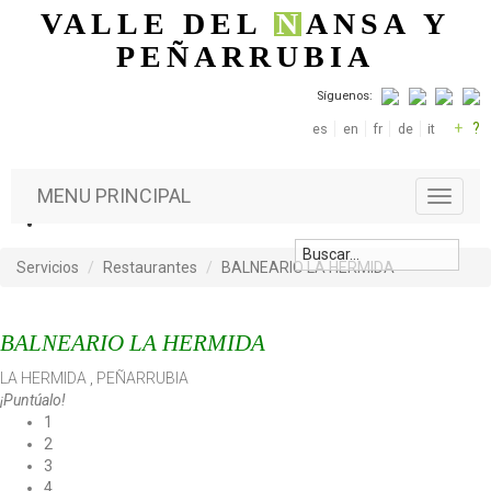
Pasar al contenido principal
VALLE DEL
N
ANSA
Y
PEÑARRUBIA
Síguenos:
+
?
es
en
fr
de
it
MENU PRINCIPAL
T
o
g
g
Servicios
Restaurantes
BALNEARIO LA HERMIDA
l
e
n
BALNEARIO LA HERMIDA
a
v
LA HERMIDA
,
PEÑARRUBIA
i
¡Puntúalo!
g
1
a
2
t
3
i
4