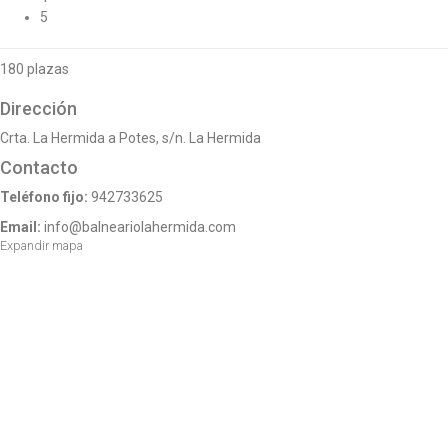
o
5
n
180 plazas
Dirección
Crta. La Hermida a Potes, s/n. La Hermida
Contacto
Teléfono fijo:
942733625
Email:
info@balneariolahermida.com
Expandir mapa