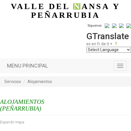
Pasar al contenido principal
VALLE DEL
N
ANSA
Y
PEÑARRUBIA
Síguenos:
GTranslate
es
en
fr
de
it
+
?
MENU PRINCIPAL
Toggl
navig
Servicios
Alojamientos
ALOJAMIENTOS
(PEÑARRUBIA)
Expandir mapa